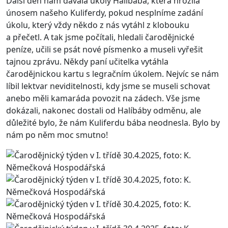
Další den nám dávala úkoly Halíbába, která hrozila
únosem našeho Kuliferdy, pokud nesplníme zadání
úkolu, který vždy někdo z nás vytáhl z klobouku
a přečetl. A tak jsme počítali, hledali čarodějnické
peníze, učili se psát nové písmenko a museli vyřešit
tajnou zprávu. Někdy paní učitelka vytáhla
čarodějnickou kartu s legračním úkolem. Nejvíc se nám
líbil lektvar neviditelnosti, kdy jsme se museli schovat
anebo měli kamaráda povozit na zádech. Vše jsme
dokázali, nakonec dostali od Halíbáby odměnu, ale
důležité bylo, že nám Kuliferdu bába neodnesla. Bylo by
nám po něm moc smutno!