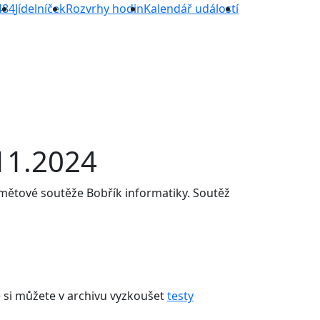
484
Jídelníček
Rozvrhy hodin
Kalendář událostí
.11.2024
edmětové soutěže Bobřík informatiky. Soutěž
e si můžete v archivu vyzkoušet
testy