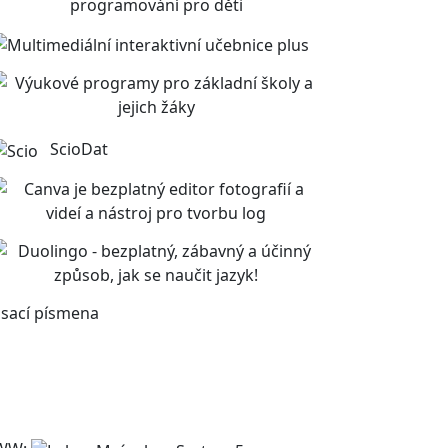
ScioDat
sací písmena