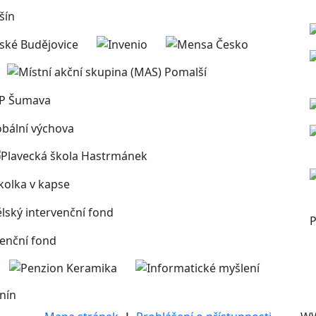
P
nín