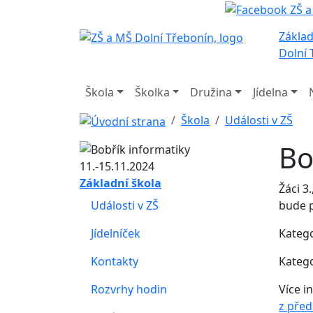
Základ
Dolní 
Škola
Školka
Družina
Jídelna
Škola
Události v ZŠ
Bo
Základní škola
Žáci 3
Události v ZŠ
bude p
Jídelníček
Katego
Kontakty
Katego
Rozvrhy hodin
Více i
z před