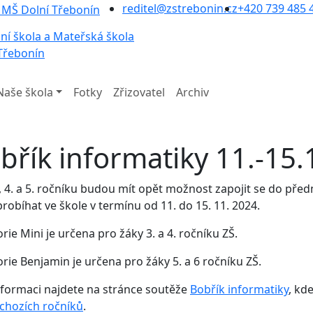
reditel@zstrebonin.cz
+420 739 485 
ní škola a Mateřská škola
Třebonín
Naše škola
Fotky
Zřizovatel
Archiv
břík informatiky 11.-15
., 4. a 5. ročníku budou mít opět možnost zapojit se do př
robíhat ve škole v termínu od 11. do 15. 11. 2024.
rie Mini je určena pro žáky 3. a 4. ročníku ZŠ.
rie Benjamin je určena pro žáky 5. a 6 ročníku ZŠ.
nformaci najdete na stránce soutěže
Bobřík informatiky
, kd
chozích ročníků
.