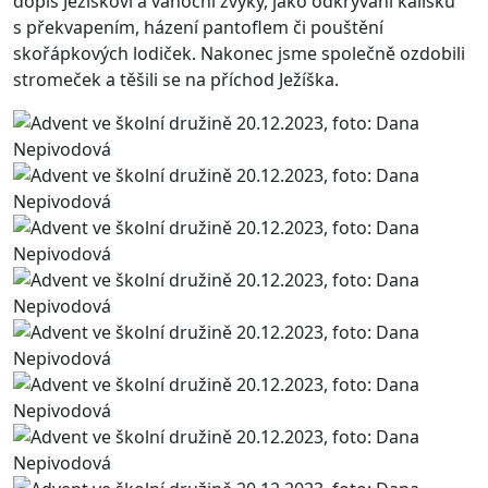
dopis Ježíškovi a vánoční zvyky, jako odkrývání kalíšků
s překvapením, házení pantoflem či pouštění
skořápkových lodiček. Nakonec jsme společně ozdobili
stromeček a těšili se na příchod Ježíška.